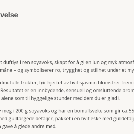
velse
 duftlys i ren soyavoks, skapt for å gi en lun og myk atmo
måne – og symboliserer ro, trygghet og stillhet under et myk
mefulle frukter, før hjertet av hvit sjasmin blomstrer fre
Resultatet er en innbydende, sensuell og omsluttende arom
er alene som til hyggelige stunder med dem du er glad i.
v meg i 200 g soyavoks og har en bomullsveke som gir ca. 55
med gullfargede detaljer, pakket i en hvit eske med gulldetal
 en gave å glede andre med.