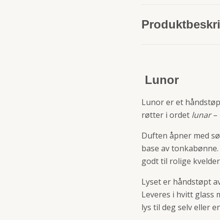
Produktbeskri
Lunor
Lunor er et håndstøpt
røtter i ordet
lunar
– 
Duften åpner med sød
base av tonkabønne. 
godt til rolige kveld
Lyset er håndstøpt a
Leveres i hvitt glass 
lys til deg selv eller