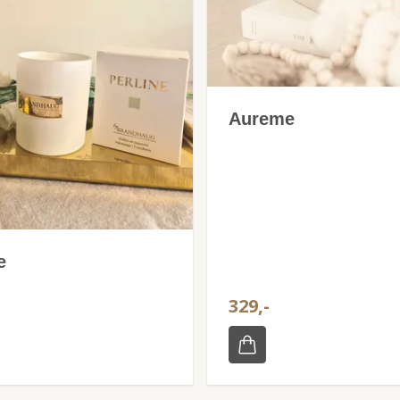
Aureme
e
329,-