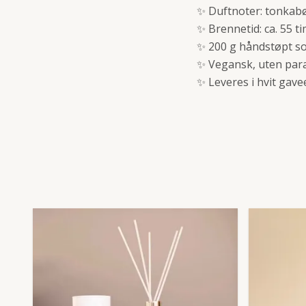
✨ Duftnoter: tonkabø
✨ Brennetid: ca. 55 t
✨ 200 g håndstøpt s
✨ Vegansk, uten para
✨ Leveres i hvit gave