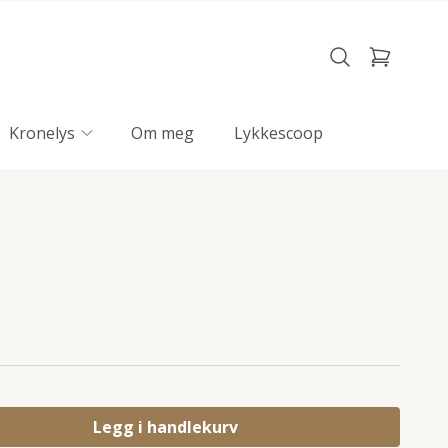
Kronelys
Om meg
Lykkescoop
Legg i handlekurv