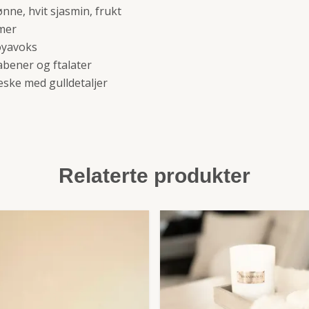
nne, hvit sjasmin, frukt
imer
oyavoks
bener og ftalater
eske med gulldetaljer
Relaterte produkter