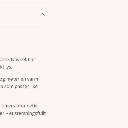
sfære. Navnet har
t lys.
m og møter en varm
a som passer like
 timers brennetid.
jer – et stemningsfullt