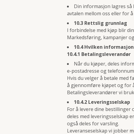
Din informasjon lagres så l
avtalen mellom oss eller for å 
10.3 Rettslig grunnlag
I forbindelse med kjøp blir di
Markedsføring, kampanjer og 
10.4 Hvilken informasjon 
10.4.1 Betalingsleverandør
Når du kjøper, deles infor
e-postadresse og telefonnum
Hvis du velger å betale med 
å gjennomføre kjøpet og for å
Betalingsleverandører vi bruke
10.4.2 Leveringsselskap
For å levere dine bestillinger
deles med leveringsselskap e
også deles for varsling.
Leveranseselskap vi jobber me