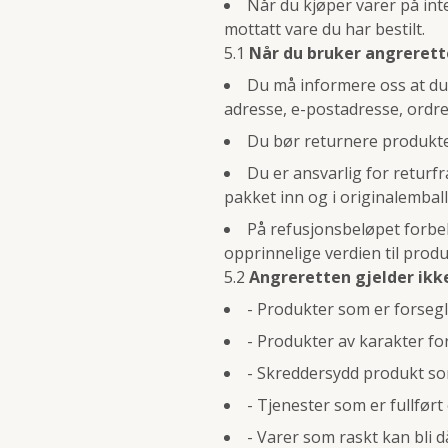
Når du kjøper varer på int
mottatt vare du har bestilt.
5.1
Når du bruker angrerett
Du må informere oss at du 
adresse, e-postadresse, ordre
Du bør returnere produkten
Du er ansvarlig for returf
pakket inn og i originalemball
På refusjonsbeløpet forbeh
opprinnelige verdien til produ
5.2
Angreretten gjelder ikke
- Produkter som er forsegle
- Produkter av karakter for
- Skreddersydd produkt som
- Tjenester som er fullført 
- Varer som raskt kan bli d