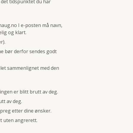
 det tidspunktet du har
haug.no
I e-posten må navn,
ig og klart.
r).
ene bør derfor sendes godt
fallet sammenlignet med den
ngen er blitt brutt av deg.
utt av deg.
 preg etter dine ønsker.
rt uten angrerett.