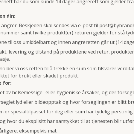
ernett har du som kunde 14 dager angrerett som gjelder fra
en din:
angrer. Beskjeden skal sendes via e-post til
post@bybrand
nummer samt hvilke produkt(er) returen gjelder for stå tydel
e til oss umiddelbart og innen angreretten går ut (14 dage
rakt, levering og tilstand på produktene ved retur, produkt
asje.
older vi oss retten til å trekke en sum som tilsvarer verdi
ktet for brukt eller skadet produkt.
 for:
t av helsemessige- eller hygieniske årsaker, og der forsegli
seglet lyd eller bildeopptak og hvor forseglingen er blitt br
 er spesialtilpasset for deg eller som har tydelig personlig
og hvor du eksplisitt har samtykket til at tjenesten blir utfø
årligere, eksempelvis mat.