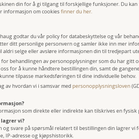
inen din for å gi tilgang til forskjellige funksjoner. Du kan st
r informasjon om cookies
finner du her.
aug godtar du vår policy for databeskyttelse og vår behand
tter ditt personlige personvern og samler ikke inn mer inf
il aldri selge eller avsløre informasjonen din til tredjepart u
 for behandlingen av personopplysninger som du har gitt o
 oss for å kunne håndtere bestillingen din, samt de gangen
kunne tilpasse markedsføringen til dine individuelle behov.
g av hvordan vi i samsvar med
personopplysningsloven
(GD
formasjon?
rmasjon som direkte eller indirekte kan tilskrives en fysisk
lagrer vi?
 og svare på spørsmål relatert til bestillingen din lagrer vi 
, IP-adresse og kjøpshistorikk.