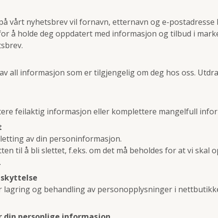
på vårt nyhetsbrev vil fornavn, etternavn og e-postadresse b
for å holde deg oppdatert med informasjon og tilbud i mar
tsbrev.
 av all informasjon som er tilgjengelig om deg hos oss. Utdra
tere feilaktig informasjon eller komplettere mangelfull info
t
letting av din personinformasjon.
en til å bli slettet, f.eks. om det må beholdes for at vi skal o
.
eskyttelse
r lagring og behandling av personopplysninger i nettbutikk
r din personlige informasjon