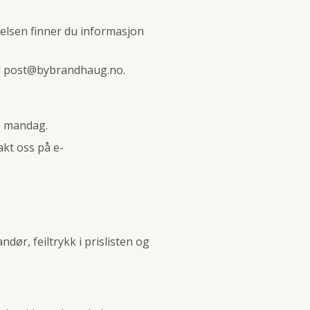
ftelsen finner du informasjon
l
post@bybrandhaug.no
.
e mandag.
akt oss på e-
dør, feiltrykk i prislisten og