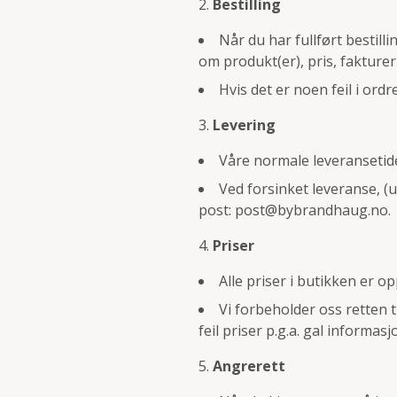
Bestilling
Når du har fullført bestill
om produkt(er), pris, fakture
Hvis det er noen feil i ord
Levering
Våre normale leveransetid
Ved forsinket leveranse, (u
post:
post@bybrandhaug.no
.
Priser
Alle priser i butikken er o
Vi forbeholder oss retten t
feil priser p.g.a. gal informasj
Angrerett