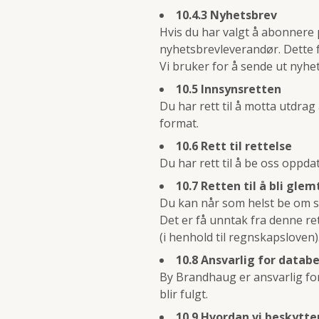
10.4.3 Nyhetsbrev
Hvis du har valgt å abonnere 
nyhetsbrevleverandør. Dette 
Vi bruker for å sende ut nyhe
10.5 Innsynsretten
Du har rett til å motta utdrag
format.
10.6 Rett til rettelse
Du har rett til å be oss oppda
10.7 Retten til å bli glem
Du kan når som helst be om s
Det er få unntak fra denne rett
(i henhold til regnskapsloven)
10.8 Ansvarlig for datab
By Brandhaug er ansvarlig fo
blir fulgt.
10.9 Hvordan vi beskytte