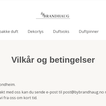
pakke duft
Dekorlys
Duftvoks
Duftpinner
Vilkår og betingelser
Trondheim.
kt med oss kan du sende e-post til
post@bybrandhaug.no
i fra oss om kort tid.