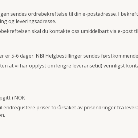
ingen sendes ordrebekreftelse til din e-postadresse. I bekre
ring og leveringsadresse.
rebekreftelsen skal du kontakte oss umiddelbart via e-post ti
er er 5-6 dager. NB! Helgbestillinger sendes førstkommend
ten at vi har opplyst om lengre leveransetid) vennligst kont
ppgitt i NOK
il endre/justere priser forårsaket av prisendringer fra leveran
on.