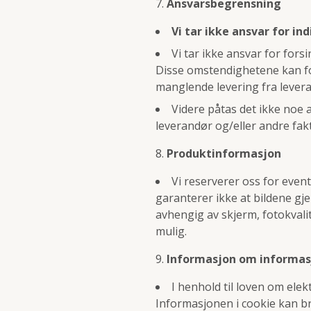
Ansvarsbegrensning
Vi tar ikke ansvar for in
Vi tar ikke ansvar for for
Disse omstendighetene kan fo
manglende levering fra lever
Videre påtas det ikke noe
leverandør og/eller andre fakt
Produktinformasjon
Vi reserverer oss for event
garanterer ikke at bildene gj
avhengig av skjerm, fotokvali
mulig.
Informasjon om informas
I henhold til loven om ele
Informasjonen i cookie kan br