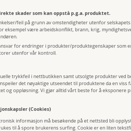
direkte skader som kan oppstå p.g.a. produktet.
sinkelser/feil på grunn av omstendigheter utenfor selskapets
r eksempel være arbeidskonflikt, brann, krig, myndighetsve
andøren.
 ansvar for endringer i produkter/produktegenskaper som er
orer utenfor vår kontroll.
uelle trykkfeil i nettbutikken samt utsolgte produkter ved be
enspeiler det nøyaktige utseendet til produktene da en viss
tet og oppløsning. Vi gjør alltid vårt beste for å eksponer
jonskapsler (Cookies)
ktronisk informasjon må besøkende på et nettsted bli opplys
ukes til å spore brukerens surfing. Cookie er en liten tekst