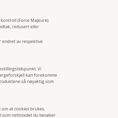
 kontroll (Force Majeure).
dtak, redusert eller
 endret av respektive
stillingstidspunkt. Vi
 fargeforskjell kan forekomme
e produktene så nøyaktig som
t om at cookies brukes.
fil som nettstedet du besøker