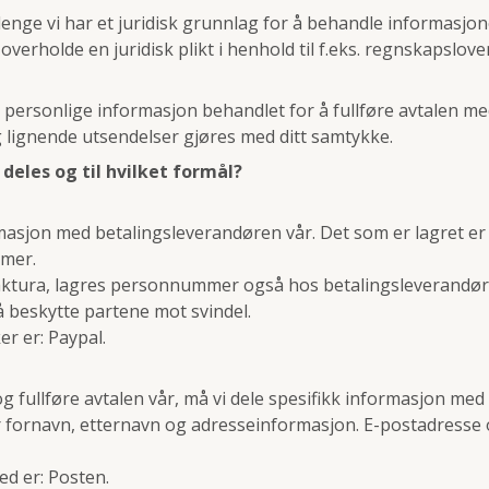
enge vi har et juridisk grunnlag for å behandle informasjonen
overholde en juridisk plikt i henhold til f.eks. regnskapslove
n personlige informasjon behandlet for å fullføre avtalen me
lignende utsendelser gjøres med ditt samtykke.
deles og til hvilket formål?
masjon med betalingsleverandøren vår. Det som er lagret er
mer.
faktura, lagres personnummer også hos betalingsleverandør
 beskytte partene mot svindel.
r er: Paypal.
 og fullføre avtalen vår, må vi dele spesifikk informasjon m
r fornavn, etternavn og adresseinformasjon. E-postadress
d er: Posten.