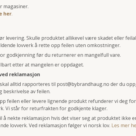
er magasiner.
e her
.
ør levering. Skulle produktet allikevel være skadet eller fe
eldende lovverk å rette opp feilen uten omkostninger.
for godkjenning før du returnerer en mangelfull vare.
lbart etter at mangelen er oppdaget.
ved reklamasjon
skal alltid rapporteres til
post@bybrandhaug.no
der du oppg
beskrivelse av feilen.
 opp feilen eller levere lignende produkt refunderer vi deg fo
. Vi står for returfrakten for godkjente klager.
il å nekte reklamasjon hvis det viser seg at produktet ikke er
nde lovverk. Ved reklamasjon følger vi norsk lov.
Les mer h