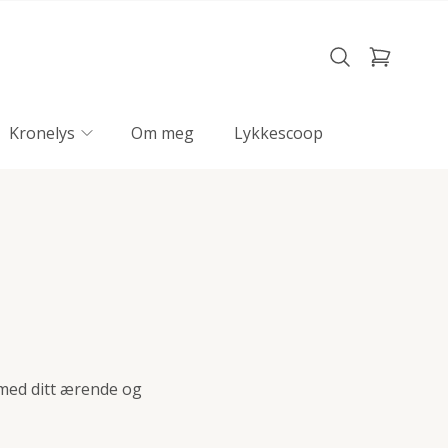
Kronelys
Om meg
Lykkescoop
med ditt ærende og