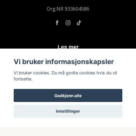
Org.NR 933604586
Les mer
Vi bruker informasjonskapsler
Kontakt
Vilkår og betingelser
Vi bruker cookies. Du må godta cookies hvis du vil
fortsette.
Abonner på vårt nyhetsbrev
Godkjenn alle
Abonnere
Innstillinger