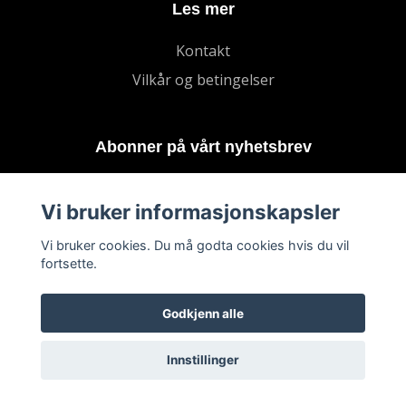
Les mer
Kontakt
Vilkår og betingelser
Abonner på vårt nyhetsbrev
Abonnere
Vi bruker informasjonskapsler
Vi bruker cookies. Du må godta cookies hvis du vil
fortsette.
Godkjenn alle
Innstillinger
© 2026 By Brandhaug
–
Powered by Quickbutik