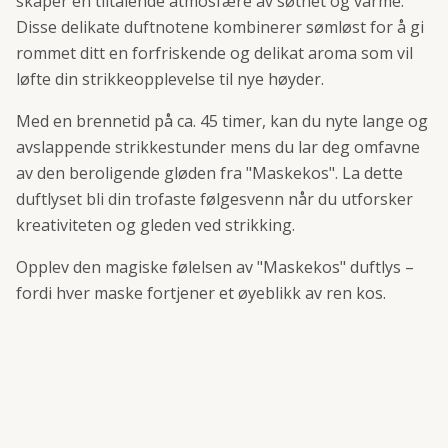
skaper en tiltalende atmosfære av søthet og varme.
Disse delikate duftnotene kombinerer sømløst for å gi
rommet ditt en forfriskende og delikat aroma som vil
løfte din strikkeopplevelse til nye høyder.
Med en brennetid på ca. 45 timer, kan du nyte lange og
avslappende strikkestunder mens du lar deg omfavne
av den beroligende gløden fra "Maskekos". La dette
duftlyset bli din trofaste følgesvenn når du utforsker
kreativiteten og gleden ved strikking.
Opplev den magiske følelsen av "Maskekos" duftlys –
fordi hver maske fortjener et øyeblikk av ren kos.