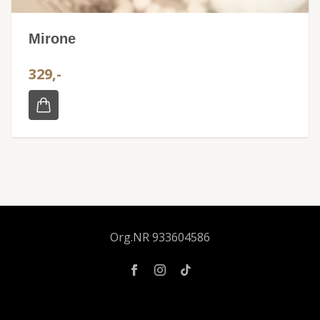
Mirone
329,-
Org.NR 933604586